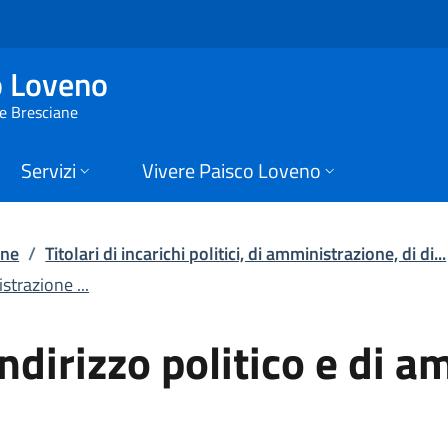
irizzo politico e di 
o Loveno
ie Bresciane
Servizi
Vivere Paisco Loveno
one
/
Titolari di incarichi politici, di amministrazione, di di...
strazione ...
indirizzo politico e di 