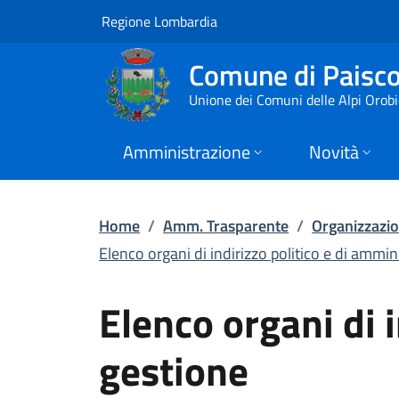
Elenco organi di ind
Vai al contenuto principale
(apre in un'altra scheda).
Regione Lombardia
Comune di Paisc
Unione dei Comuni delle Alpi Orob
Amministrazione
Novità
Home
/
Amm. Trasparente
/
Organizzazi
Elenco organi di indirizzo politico e di ammini
Elenco organi di 
gestione