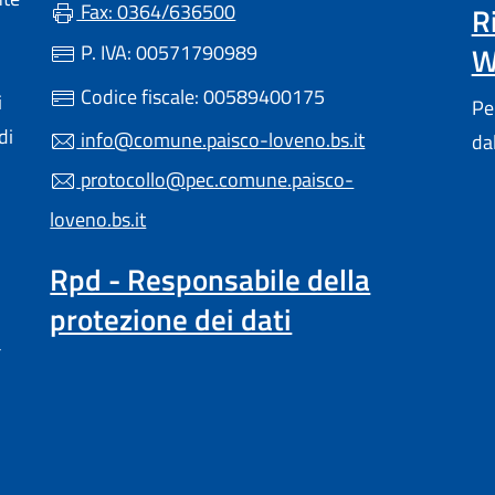
Fax: 0364/636500
R
P. IVA: 00571790989
W
Codice fiscale: 00589400175
i
Pe
di
info@comune.paisco-loveno.bs.it
da
protocollo@pec.comune.paisco-
loveno.bs.it
Rpd - Responsabile della
protezione dei dati
a