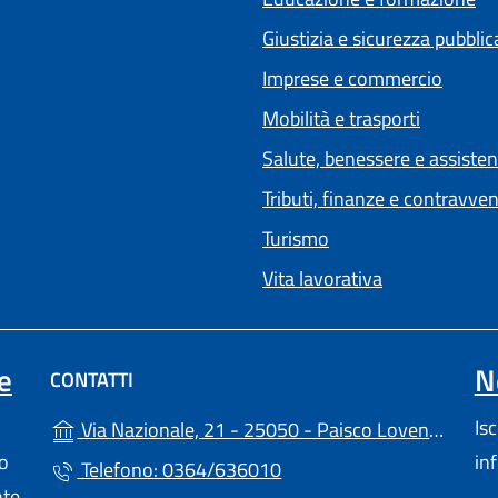
Giustizia e sicurezza pubblic
Imprese e commercio
Mobilità e trasporti
Salute, benessere e assiste
Tributi, finanze e contravve
Turismo
Vita lavorativa
e
N
CONTATTI
(a
Is
Via Nazionale, 21 - 25050 - Paisco Loveno (BS)
lo
in
Telefono: 0364/636010
nte