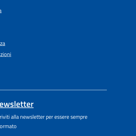
a
nza
nzioni
ewsletter
pre in un'altra scheda).
criviti alla newsletter per essere sempre
formato