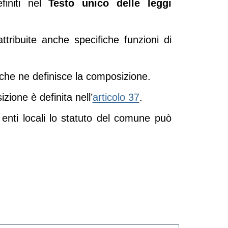
finiti nel
Testo unico delle leggi
heda).
ttribuite anche specifiche funzioni di
).
apre in un'altra scheda).
che ne definisce la composizione.
).
(apre in un'altra sc
zione è definita nell’
articolo 37
.
 enti locali lo statuto del comune può