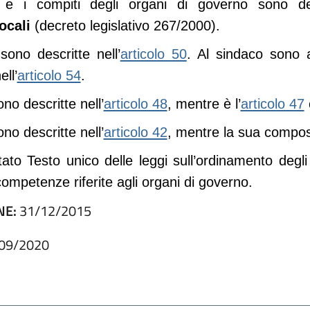
 e i compiti degli organi di governo sono de
ocali
(decreto legislativo 267/2000).
(apre in un'altra sc
ono descritte nell’
articolo 50
. Al sindaco sono a
(apre in un'altra scheda).
ll’
articolo 54
.
(apre in un'altra scheda
(
no descritte nell’
articolo 48
, mentre è l’
articolo 47
(apre in un'altra scheda
no descritte nell’
articolo 42
, mentre la sua composi
tato Testo unico delle leggi sull’ordinamento degli
competenze riferite agli organi di governo.
NE:
31/12/2015
09/2020