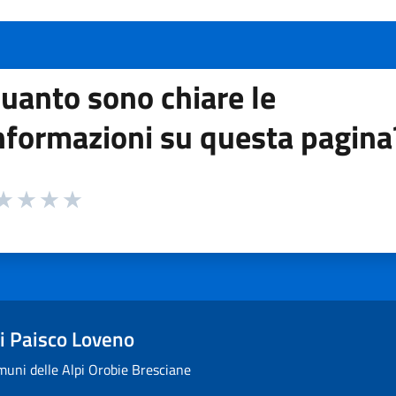
uanto sono chiare le
nformazioni su questa pagina
 da 1 a 5 stelle la pagina
ta 1 stelle su 5
aluta 2 stelle su 5
Valuta 3 stelle su 5
Valuta 4 stelle su 5
Valuta 5 stelle su 5
 Paisco Loveno
uni delle Alpi Orobie Bresciane