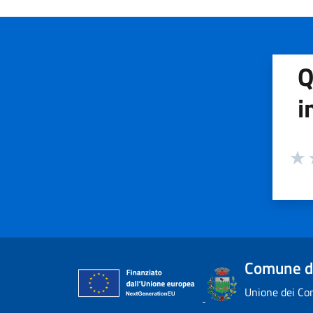
Q
i
Valuta
Valu
V
Comune di
Unione dei Com