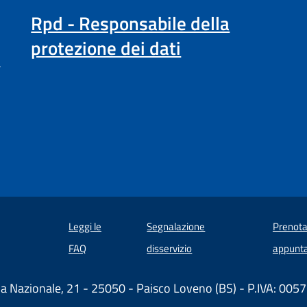
Rpd - Responsabile della
protezione dei dati
a
Leggi le
Segnalazione
Prenota
 in un'altra scheda).
FAQ
disservizio
appunt
ia Nazionale, 21 - 25050 - Paisco Loveno (BS) - P.IVA: 00