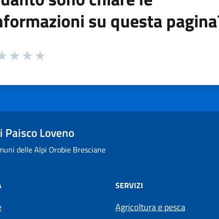
nformazioni su questa pagina
 da 1 a 5 stelle la pagina
ta 1 stelle su 5
aluta 2 stelle su 5
Valuta 3 stelle su 5
Valuta 4 stelle su 5
Valuta 5 stelle su 5
 Paisco Loveno
uni delle Alpi Orobie Bresciane
À
SERVIZI
e
Agricoltura e pesca