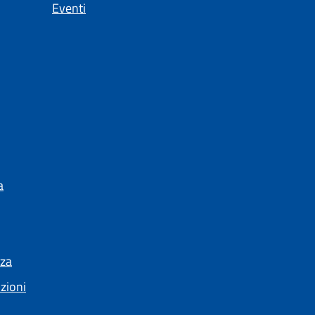
Eventi
a
nza
nzioni