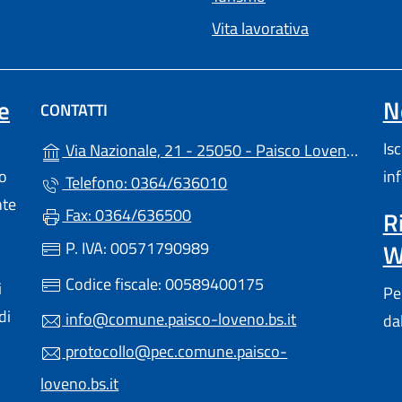
Vita lavorativa
e
N
CONTATTI
(a
Is
Via Nazionale, 21 - 25050 - Paisco Loveno (BS)
lo
in
Telefono: 0364/636010
nte
Fax: 0364/636500
R
P. IVA: 00571790989
W
Codice fiscale: 00589400175
i
Pe
di
info@comune.paisco-loveno.bs.it
da
protocollo@pec.comune.paisco-
loveno.bs.it