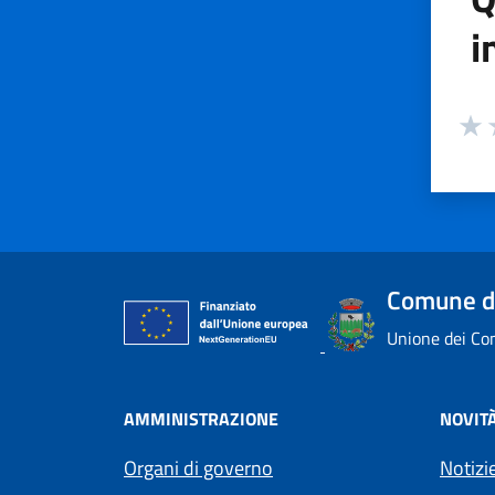
i
Valuta
Valu
V
Comune di
Unione dei Com
AMMINISTRAZIONE
NOVIT
Organi di governo
Notizi