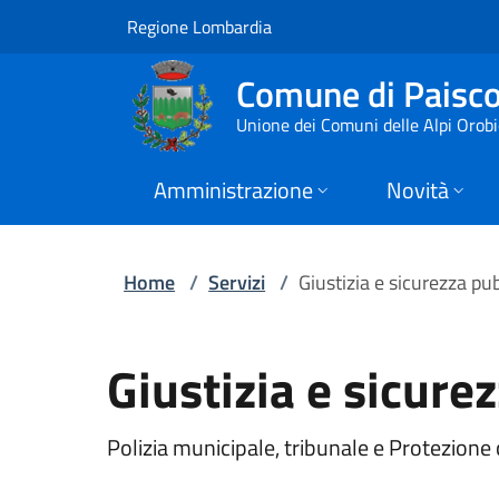
Servizi | Comune di
Vai al contenuto principale
(apre in un'altra scheda).
Regione Lombardia
Comune di Paisc
Unione dei Comuni delle Alpi Orob
Amministrazione
Novità
Home
/
Servizi
/
Giustizia e sicurezza pu
Giustizia e sicure
Polizia municipale, tribunale e Protezione c