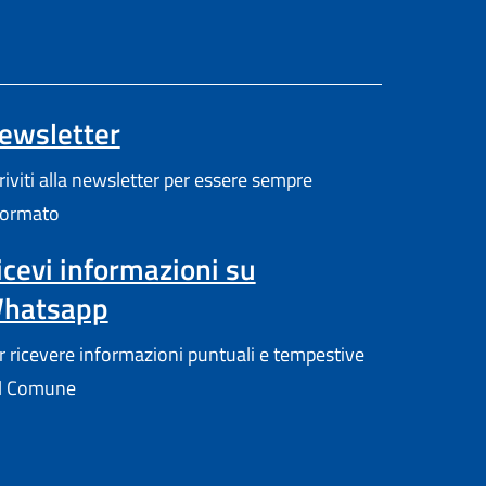
ewsletter
pre in un'altra scheda).
criviti alla newsletter per essere sempre
formato
icevi informazioni su
hatsapp
r ricevere informazioni puntuali e tempestive
l Comune