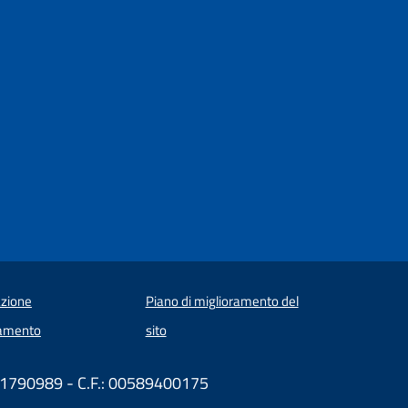
zione
Piano di miglioramento del
amento
sito
571790989 - C.F.: 00589400175