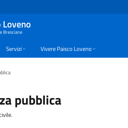
 Paisco Loveno
o Loveno
ie Bresciane
Servizi
Vivere Paisco Loveno
bblica
zza pubblica
ivile.