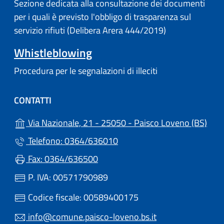
Sezione dedicata alla consultazione dei documenti
per i quali è previsto l'obbligo di trasparenza sul
servizio rifiuti (Delibera Arera 444/2019)
Whistleblowing
Procedura per le segnalazioni di illeciti
CONTATTI
(apr
Via Nazionale, 21 - 25050 - Paisco Loveno (BS)
Telefono: 0364/636010
Fax: 0364/636500
P. IVA: 00571790989
Codice fiscale: 00589400175
info@comune.paisco-loveno.bs.it