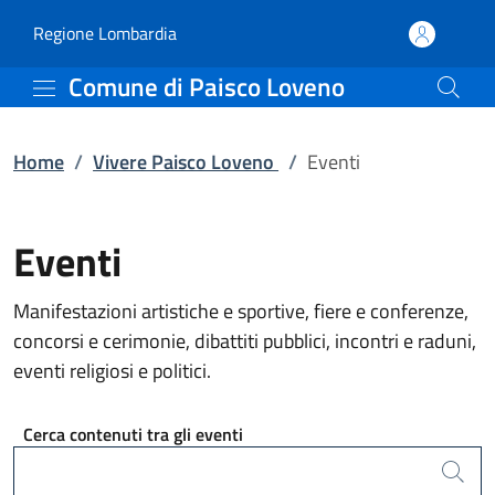
Eventi | Comune di Pais
Vai al contenuto principale
(apre in un'altra scheda).
Regione Lombardia
Comune di Paisco Loveno
Home
/
Vivere Paisco Loveno
/
Eventi
Eventi
Manifestazioni artistiche e sportive, fiere e conferenze,
concorsi e cerimonie, dibattiti pubblici, incontri e raduni,
eventi religiosi e politici.
Cerca contenuti tra gli eventi