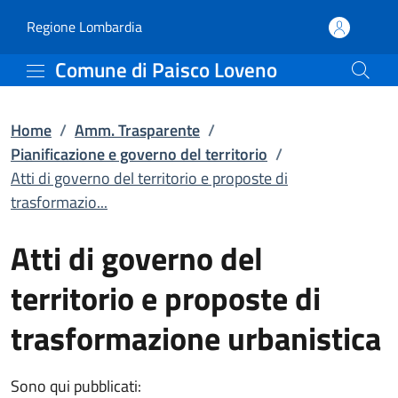
Atti di governo del terr
Vai al contenuto principale
(apre in un'altra scheda).
Regione Lombardia
Comune di Paisco Loveno
Home
/
Amm. Trasparente
/
Pianificazione e governo del territorio
/
Atti di governo del territorio e proposte di
trasformazio...
Atti di governo del
territorio e proposte di
trasformazione urbanistica
Sono qui pubblicati: