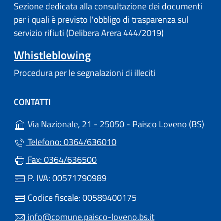
Sezione dedicata alla consultazione dei documenti
per i quali è previsto l'obbligo di trasparenza sul
servizio rifiuti (Delibera Arera 444/2019)
Whistleblowing
Procedura per le segnalazioni di illeciti
CONTATTI
(apr
Via Nazionale, 21 - 25050 - Paisco Loveno (BS)
Telefono: 0364/636010
Fax: 0364/636500
P. IVA: 00571790989
Codice fiscale: 00589400175
info@comune.paisco-loveno.bs.it