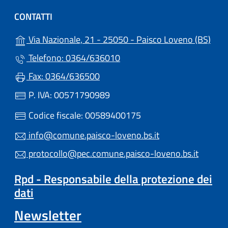
CONTATTI
(apr
Via Nazionale, 21 - 25050 - Paisco Loveno (BS)
Telefono: 0364/636010
Fax: 0364/636500
P. IVA: 00571790989
Codice fiscale: 00589400175
info@comune.paisco-loveno.bs.it
protocollo@pec.comune.paisco-loveno.bs.it
Rpd - Responsabile della protezione dei
dati
Newsletter