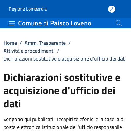
Dichiarazioni sostitutiv
Vai al contenuto principale
(apre in un'altra scheda).
Regione Lombardia
Comune di Paisco Loveno
Home
/
Amm. Trasparente
/
Attività e procedimenti
/
Dichiarazioni sostitutive e acquisizione d'ufficio dei dati
Dichiarazioni sostitutive e
acquisizione d'ufficio dei
dati
Vengono qui pubblicati i recapiti telefonici e la casella di
posta elettronica istituzionale dell'ufficio responsabile