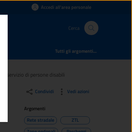
e e sosta per i veico
Accedi all'area personale
Cerca
Tutti gli argomenti...
i a servizio di persone disabili
Condividi
Vedi azioni
Argomenti
Rete stradale
ZTL
Zone pedonali
Parcheggi