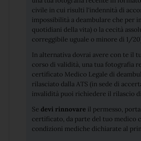
una tua fotografia recente in formato t
civile in cui risulti l'indennità di a
impossibilità a deambulare che per imp
quotidiani della vita) o la cecità asso
correggibile uguale o minore di 1/20)
In alternativa dovrai avere con te il 
corso di validità, una tua fotografia r
certificato Medico Legale di deambu
rilasciato dalla ATS (in sede di accer
invalidità puoi richiedere il rilascio di
Se
devi
rinnovare
il permesso, porta 
certificato, da parte del tuo medico 
condizioni mediche dichiarate al pri