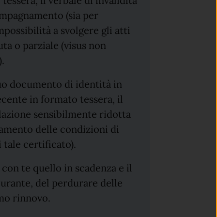
essera, il verbale di invalidità
ccompagnamento (sia per
ossibilità a svolgere gli atti
luta o parziale (visus non
.
tuo documento di identità in
ecente in formato tessera, il
lazione sensibilmente ridotta
tamento delle condizioni di
 tale certificato).
con te quello in scadenza e il
curante, del perdurare delle
mo rinnovo.