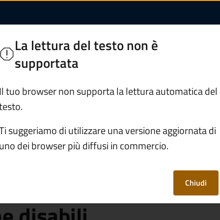
ssegno di circolazion
o Loveno
La lettura del testo non è
ie Bresciane
supportata
Servizi
Vivere Paisco Loveno
Il tuo browser non supporta la lettura automatica del
testo.
Richiedere il contrassegno di circolazione e sosta per i veicol
Ti suggeriamo di utilizzare una versione aggiornata di
uno dei browser più diffusi in commercio.
trassegno di
ta per i veicoli a
Chiudi
e disabili