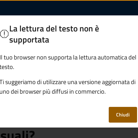
 può essere presenta
o Loveno
La lettura del testo non è
ie Bresciane
supportata
Servizi
Vivere Paisco Loveno
Il tuo browser non supporta la lettura automatica del
testo.
rafe e stato civile
Ti suggeriamo di utilizzare una versione aggiornata di
uno dei browser più diffusi in commercio.
mune può essere
hiesta di separazione
Chiudi
suali?