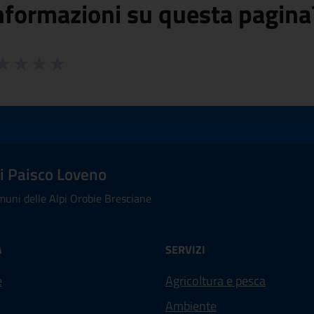
nformazioni su questa pagina
 da 1 a 5 stelle la pagina
ta 1 stelle su 5
aluta 2 stelle su 5
Valuta 3 stelle su 5
Valuta 4 stelle su 5
Valuta 5 stelle su 5
 Paisco Loveno
uni delle Alpi Orobie Bresciane
À
SERVIZI
e
Agricoltura e pesca
Ambiente