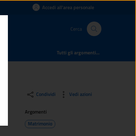
ta la richiesta di 
Accedi all'area personale
Cerca
Tutti gli argomenti...
Condividi
Vedi azioni
Argomenti
Matrimonio