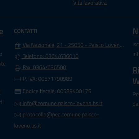
Vita lavorativa
e
N
CONTATTI
(a
Is
Via Nazionale, 21 - 25050 - Paisco Loveno (BS)
lo
in
Telefono: 0364/636010
nte
Fax: 0364/636500
R
P. IVA: 00571790989
W
Codice fiscale: 00589400175
i
Pe
di
info@comune.paisco-loveno.bs.it
da
protocollo@pec.comune.paisco-
loveno.bs.it