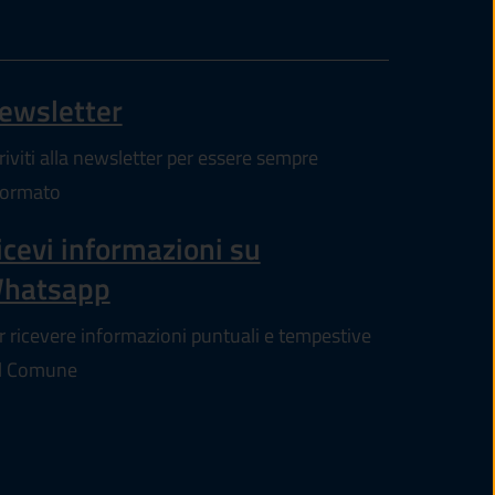
ewsletter
pre in un'altra scheda).
criviti alla newsletter per essere sempre
formato
icevi informazioni su
hatsapp
r ricevere informazioni puntuali e tempestive
l Comune