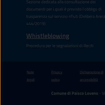
Sezione dedicata alla consultazione dei
documenti per i quali è previsto l'obbligo di
trasparenza sul servizio rifiuti (Delibera Arer
444/2019)
Whistleblowing
Procedura per le segnalazioni di illeciti
Note
Privacy
Dichiarazione di
(apre
legali
policy
accessibilità
Comune di Paisco Loveno
- V