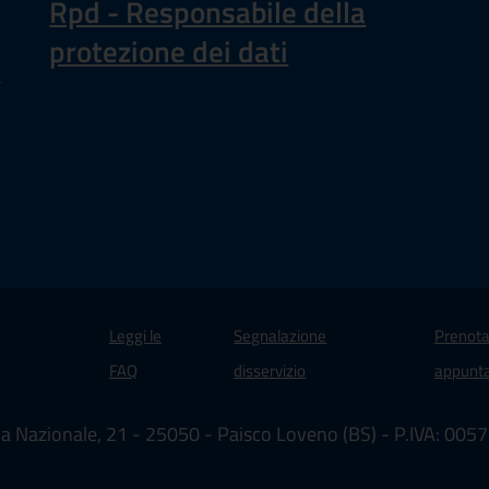
Rpd - Responsabile della
protezione dei dati
a
Leggi le
Segnalazione
Prenota
 in un'altra scheda).
FAQ
disservizio
appunt
ia Nazionale, 21 - 25050 - Paisco Loveno (BS) - P.IVA: 00