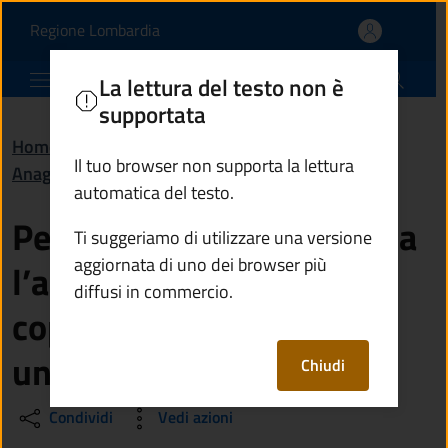
Per quanto tempo è valid
Vai al contenuto principale
(apre in un'altra scheda).
Regione Lombardia
Comune di Paisco Loveno
La lettura del testo non è
supportata
Home
/
Domande frequenti (FAQ)
/
Il tuo browser non supporta la lettura
Anagrafe e stato civile
automatica del testo.
Per quanto tempo è valida
Ti suggeriamo di utilizzare una versione
aggiornata di uno dei browser più
l’autenticazione di una
diffusi in commercio.
copia, di una firma o di
una fotografia?
Chiudi
Condividi
Vedi azioni