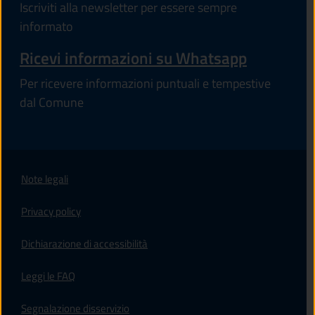
Iscriviti alla newsletter per essere sempre
informato
Ricevi informazioni su Whatsapp
Per ricevere informazioni puntuali e tempestive
dal Comune
Note legali
Privacy policy
(apre in un'altra scheda).
Dichiarazione di accessibilità
Leggi le FAQ
Segnalazione disservizio