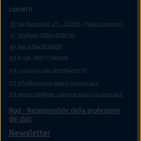
CONTATTI
(apr
Via Nazionale, 21 - 25050 - Paisco Loveno (BS)
Telefono: 0364/636010
Fax: 0364/636500
P. IVA: 00571790989
Codice fiscale: 00589400175
info@comune.paisco-loveno.bs.it
protocollo@pec.comune.paisco-loveno.bs.it
Rpd - Responsabile della protezione
dei dati
Newsletter