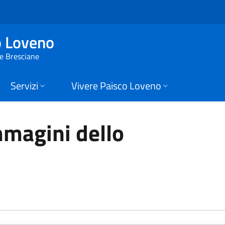
oveno
o Loveno
ie Bresciane
Servizi
Vivere Paisco Loveno
mmagini dello