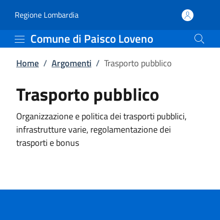
Trasporto pubblico | Co
Vai al contenuto principale
(apre in un'altra scheda).
Regione Lombardia
Comune di Paisco Loveno
Home
/
Argomenti
/
Trasporto pubblico
Trasporto pubblico
Organizzazione e politica dei trasporti pubblici,
infrastrutture varie, regolamentazione dei
trasporti e bonus