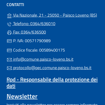
CONTATTI
(apr
Via Nazionale, 21 - 25050 - Paisco Loveno (BS)
Telefono: 0364/636010
Fax: 0364/636500
P. IVA: 00571790989
Codice fiscale: 00589400175
info@comune.paisco-loveno.bs.it
protocollo@pec.comune.paisco-loveno.bs.it
Rpd - Responsabile della protezione dei
dati
Newsletter
Iscriviti alla newsletter per essere sempre informato