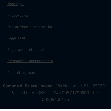
Note legali
Privacy policy
(apre in un'altra scheda).
Dichiarazione di accessibilità
Leggi le FAQ
Segnalazione disservizio
Prenotazione appuntamento
Piano di miglioramento del sito
Comune di Paisco Loveno
- Via Nazionale, 21 - 25050 -
Paisco Loveno (BS) - P.IVA: 00571790989 - C.F.:
00589400175