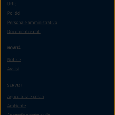
Uffici
Politici
Personale amministrativo
Documenti e dati
NOVITÀ
Notizie
Avvisi
SERVIZI
Agricoltura e pesca
Ambiente
Anagrafe e stato civile