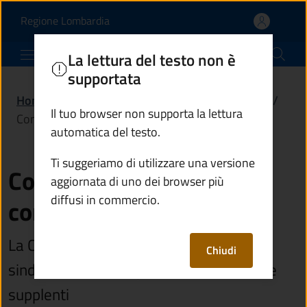
Commissione elettorale 
Vai al contenuto principale
(apre in un'altra scheda).
Regione Lombardia
Comune di Paisco Loveno
La lettura del testo non è
supportata
Home
/
Amministrazione
/
Organi di governo
/
Il tuo browser non supporta la lettura
Commissione elettorale comunale (Cec)
automatica del testo.
Ti suggeriamo di utilizzare una versione
Commissione elettorale
aggiornata di uno dei browser più
diffusi in commercio.
comunale (Cec)
La Cec è composta dal sindaco o dalla
Chiudi
sindaca, da tre componenti effettivi e tre
supplenti